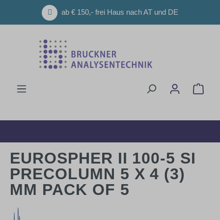
Zum Hauptinhalt springen
ab € 150,- frei Haus nach AT und DE
Ware
EUROSPHER II 100-5 SI
PRECOLUMN 5 X 4 (3)
MM PACK OF 5