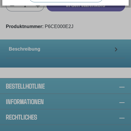
Produkt Anzahl: Gib den gewünschten Wert e
In den Warenkorb
Produktnummer:
P6CE000E2J
Beschreibung
BESTELLHOTLINE
INFORMATIONEN
RECHTLICHES