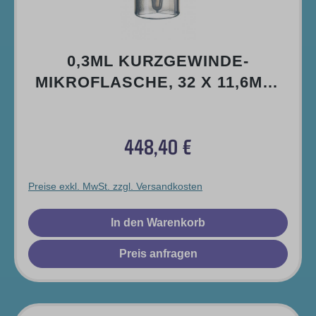
0,3ML KURZGEWINDE-
MIKROFLASCHE, 32 X 11,6MM,
TPX/GLASKLAR
448,40 €
Regulärer Preis:
Preise exkl. MwSt. zzgl. Versandkosten
In den Warenkorb
Preis anfragen