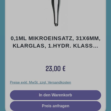
0,1ML MIKROEINSATZ, 31X6MM,
KLARGLAS, 1.HYDR. KLASSE,
15MM SPITZE (FÜLLV. 0,25ML)
23,00 €
Regulärer Preis:
Preise exkl. MwSt. zzgl. Versandkosten
In den Warenkorb
Preis anfragen