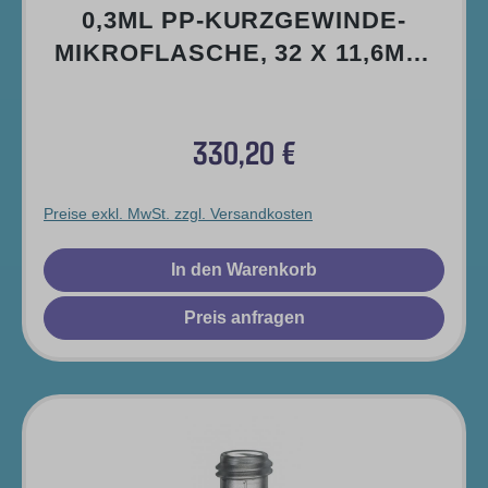
0,3ML PP-KURZGEWINDE-
MIKROFLASCHE, 32 X 11,6MM,
BRAUN
330,20 €
Regulärer Preis:
Preise exkl. MwSt. zzgl. Versandkosten
In den Warenkorb
Preis anfragen