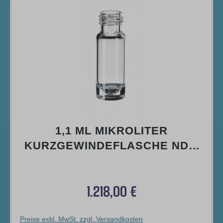
1,1 ML MIKROLITER
KURZGEWINDEFLASCHE ND9,
32 X 11,6MM, KLARGLAS, 1.
HYDROLYTISCHE KLASSE (>>>
1.218,00 €
SILANISIERT
Regulärer Preis:
Preise exkl. MwSt. zzgl. Versandkosten