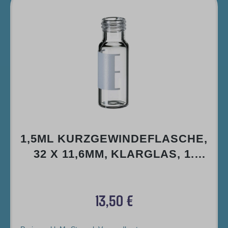
1,5ML KURZGEWINDEFLASCHE,
32 X 11,6MM, KLARGLAS, 1.
HYDROLYTISCHE KLASSE,
WEITE ÖFFNUNG,
13,50 €
SCHRIFTFELD UND
Regulärer Preis:
FÜLLMARKIERUNGEN