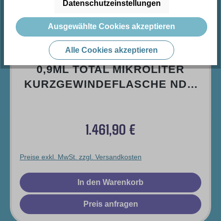
Datenschutzeinstellungen
Ausgewählte Cookies akzeptieren
Alle Cookies akzeptieren
0,9ML TOTAL MIKROLITER
KURZGEWINDEFLASCHE ND9,
32 X 11,6MM, KLARGLAS, 1.
HYDROLYTISCHE KLASSE,
1.461,90 €
RESTVOLUMEN
Regulärer Preis:
Preise exkl. MwSt. zzgl. Versandkosten
In den Warenkorb
Preis anfragen