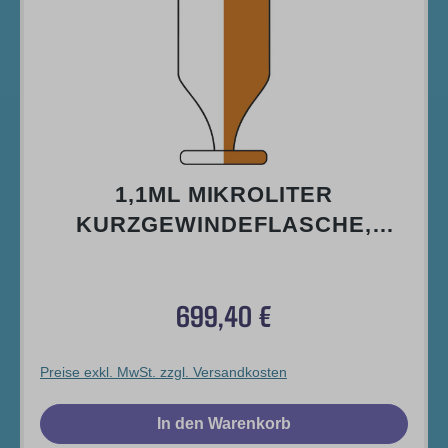
1,1ML MIKROLITER
KURZGEWINDEFLASCHE,
KONISCH, MIT RUNDEM
GLASFUSS, 32 X 12MM, K
699,40 €
LARGLAS, 1. H
Regulärer Preis:
YDROLYTISCHE KLASSE
Preise exkl. MwSt. zzgl. Versandkosten
In den Warenkorb