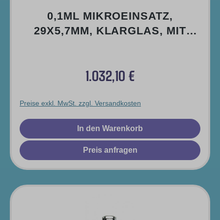
0,1ML MIKROEINSATZ,
29X5,7MM, KLARGLAS, MIT
POLYMERFUSS, 1.HYDROL. K
LASSE (FÜLLV. 0,2ML)
1.032,10 €
(>>>SILANISIERT
Regulärer Preis:
Preise exkl. MwSt. zzgl. Versandkosten
In den Warenkorb
Preis anfragen