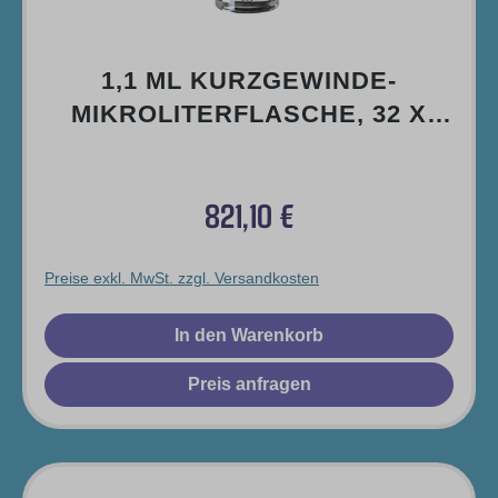
1,1 ML KURZGEWINDE-
MIKROLITERFLASCHE, 32 X
11,6MM, KLARGLAS, 1.
HYDROL. KLASSE
821,10 €
Regulärer Preis:
Preise exkl. MwSt. zzgl. Versandkosten
In den Warenkorb
Preis anfragen