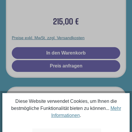
TRANSPARENT
215,00 €
Regulärer Preis:
Preise exkl. MwSt. zzgl. Versandkosten
In den Warenkorb
Preis anfragen
Diese Website verwendet Cookies, um Ihnen die
bestmögliche Funktionalität bieten zu können...
Mehr
Informationen
.