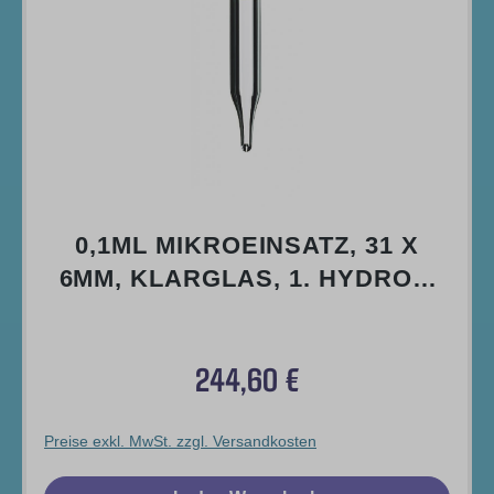
0,1ML MIKROEINSATZ, 31 X
6MM, KLARGLAS, 1. HYDROL.
KLASSE, 12MM SPITZE (FÜLLV.
0,3ML)
244,60 €
Regulärer Preis:
Preise exkl. MwSt. zzgl. Versandkosten