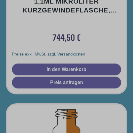
1,1ML MIKROLITER
KURZGEWINDEFLASCHE,
KONISCH, MIT RUNDEM
GLASFUSS, 32 X 12MM, B
744,50 €
RAUNGLAS, 1. H
Regulärer Preis:
YDROLYTISCHE KLASSE
Preise exkl. MwSt. zzgl. Versandkosten
In den Warenkorb
Preis anfragen