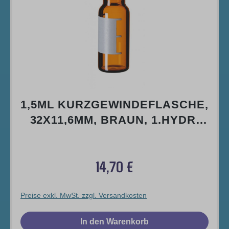
1,5ML KURZGEWINDEFLASCHE,
32X11,6MM, BRAUN, 1.HYDR.
KLASSE, W. ÖFFNUNG,
SCHRIFTFELD U.
14,70 €
FÜLLMARKIERUNG
Regulärer Preis:
Preise exkl. MwSt. zzgl. Versandkosten
In den Warenkorb