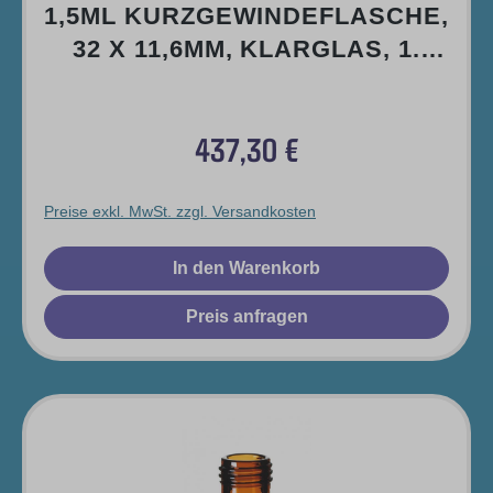
1,5ML KURZGEWINDEFLASCHE,
32 X 11,6MM, KLARGLAS, 1.
HYDROLYTISCHE KLASSE,
WEITE ÖFFNUNG; MIT
437,30 €
MONTIERTEM ULTRACLEAN
Regulärer Preis:
VERSCHLUSS: PP
KURZGEWINDEKAPPE, BLAU,
Preise exkl. MwSt. zzgl. Versandkosten
MIT LOCH; SILICON
In den Warenkorb
WEISS/PTFE ROT, 55° SHORE A, 1
,0MM
Preis anfragen