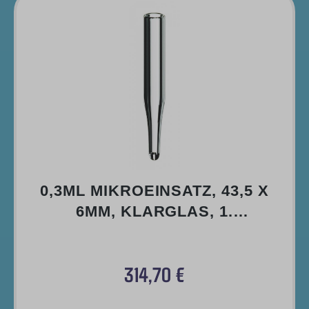
0,3ML MIKROEINSATZ, 43,5 X
6MM, KLARGLAS, 1.
HYDROLYTISCHE KLASSE,
13MM SPITZE
314,70 €
Regulärer Preis: