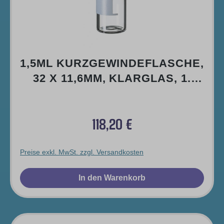
1,5ML KURZGEWINDEFLASCHE,
32 X 11,6MM, KLARGLAS, 1.
HYDROLYTISCHE KLASSE,
WEITE ÖFFNUNG,
118,20 €
SCHRIFTFELD UND
Regulärer Preis:
FÜLLMARKIERUNGEN
Preise exkl. MwSt. zzgl. Versandkosten
In den Warenkorb