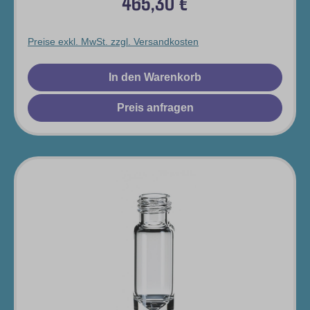
465,30 €
Regulärer Preis:
Preise exkl. MwSt. zzgl. Versandkosten
In den Warenkorb
Preis anfragen