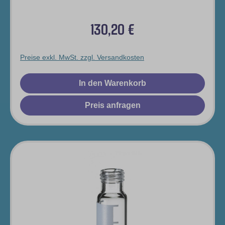
WEITE ÖFFNUNG
130,20 €
Regulärer Preis:
Preise exkl. MwSt. zzgl. Versandkosten
In den Warenkorb
Preis anfragen