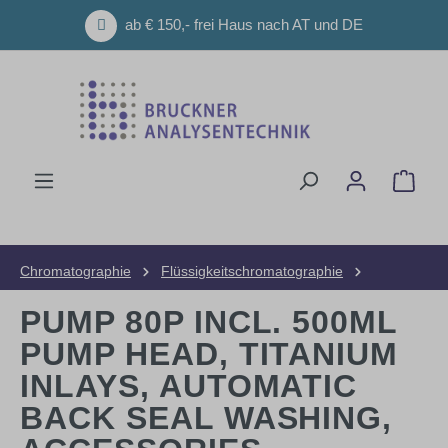
Zum Hauptinhalt springen
ab € 150,- frei Haus nach AT und DE
Ware
Chromatographie
Flüssigkeitschromatographie
HPLC-Geräte
Pumpen
PUMP 80P INCL. 500ML
PUMP HEAD, TITANIUM
INLAYS, AUTOMATIC
BACK SEAL WASHING,