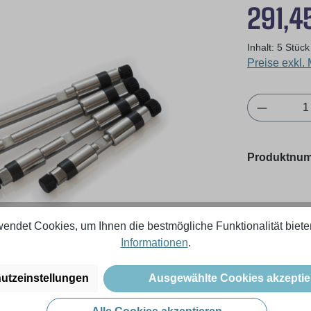
Regulärer Pr
291,4
Inhalt:
5 Stüc
Preise exkl.
Produkt 
Produktnu
endet Cookies, um Ihnen die bestmögliche Funktionalität biete
Informationen
.
utzeinstellungen
Ausgewählte Cookies akzeptie