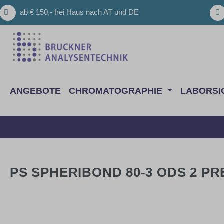
m Hauptinhalt springen
Zur Suche springen
Zur Hauptnavigation springen
ab € 150,- frei Haus nach AT und DE
ANGEBOTE
CHROMATOGRAPHIE
LABORSI
PS SPHERIBOND 80-3 ODS 2 PR