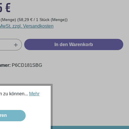
eis:
5 €
k (Menge)
(58,29 € / 1 Stück (Menge))
 MwSt. zzgl. Versandkosten
Anzahl: Gib den gewünschten Wert ein oder
In den Warenkorb
mmer:
P6CD181SBG
n zu können...
Mehr
ren