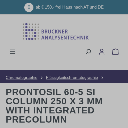
Zum Hauptinhalt springen
ab € 150,- frei Haus nach AT und DE
Ware
Chromatographie
Flüssigkeitschromatographie
HPLC-Säulen
Analytische Säulen
PRONTOSIL 60-5 SI
COLUMN 250 X 3 MM
WITH INTEGRATED
PRECOLUMN