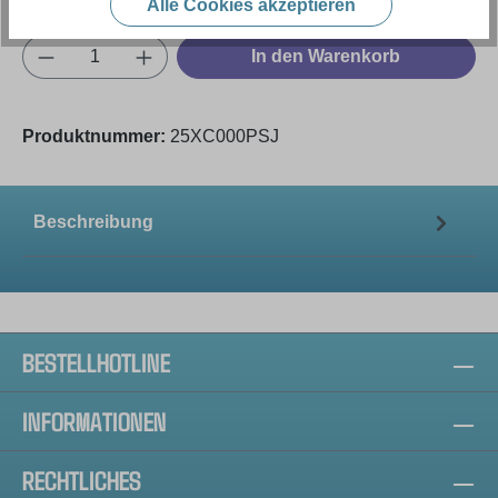
Alle Cookies akzeptieren
Produkt Anzahl: Gib den gewünschten Wert e
In den Warenkorb
Produktnummer:
25XC000PSJ
Beschreibung
BESTELLHOTLINE
INFORMATIONEN
RECHTLICHES