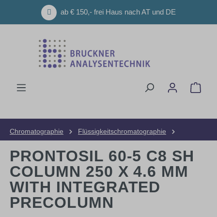
Zum Hauptinhalt springen
ab € 150,- frei Haus nach AT und DE
Ware
Chromatographie
Flüssigkeitschromatographie
HPLC-Säulen
Analytische Säulen
PRONTOSIL 60-5 C8 SH
COLUMN 250 X 4.6 MM
WITH INTEGRATED
PRECOLUMN