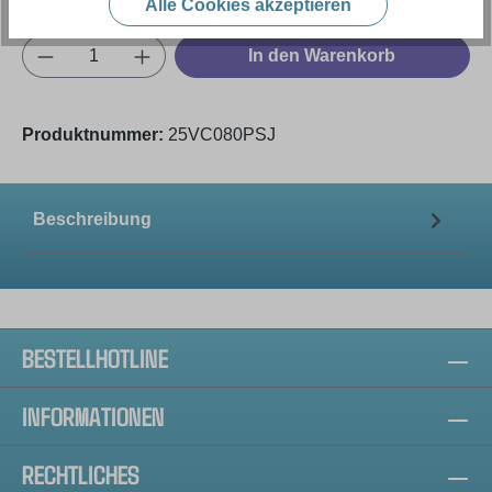
Alle Cookies akzeptieren
Produkt Anzahl: Gib den gewünschten Wert e
In den Warenkorb
Produktnummer:
25VC080PSJ
Beschreibung
BESTELLHOTLINE
INFORMATIONEN
RECHTLICHES