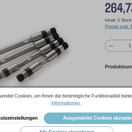
Regulärer Pr
264,7
Inhalt:
5 Stüc
Preise exkl.
Produkt 
Produktnu
endet Cookies, um Ihnen die bestmögliche Funktionalität biete
Informationen
.
utzeinstellungen
Ausgewählte Cookies akzeptie