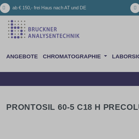
m Hauptinhalt springen
Zur Suche springen
Zur Hauptnavigation springen
ab € 150,- frei Haus nach AT und DE
ANGEBOTE
CHROMATOGRAPHIE
LABORSI
PRONTOSIL 60-5 C18 H PRECOL