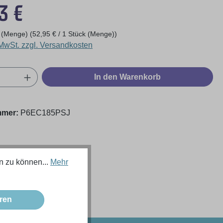
eis:
3 €
k (Menge)
(52,95 € / 1 Stück (Menge))
 MwSt. zzgl. Versandkosten
Anzahl: Gib den gewünschten Wert ein oder
In den Warenkorb
mmer:
P6EC185PSJ
n zu können...
Mehr
ren