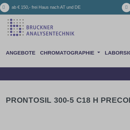
m Hauptinhalt springen
Zur Suche springen
Zur Hauptnavigation springen
ab € 150,- frei Haus nach AT und DE
ANGEBOTE
CHROMATOGRAPHIE
LABORSI
PRONTOSIL 300-5 C18 H PRECO