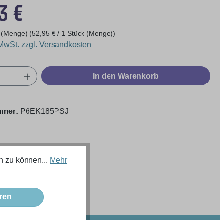
eis:
3 €
k (Menge)
(52,95 € / 1 Stück (Menge))
 MwSt. zzgl. Versandkosten
Anzahl: Gib den gewünschten Wert ein oder
In den Warenkorb
mmer:
P6EK185PSJ
n zu können...
Mehr
ren