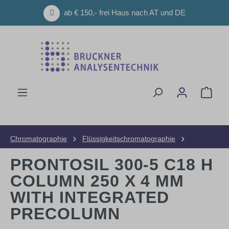
Zum Hauptinhalt springen
ab € 150,- frei Haus nach AT und DE
Ware
Chromatographie
Flüssigkeitschromatographie
HPLC-Säulen
Analytische Säulen
PRONTOSIL 300-5 C18 H
COLUMN 250 X 4 MM
WITH INTEGRATED
PRECOLUMN