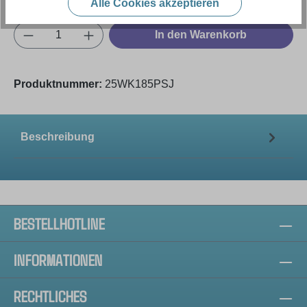
Alle Cookies akzeptieren
Produkt Anzahl: Gib den gewünschten Wert e
In den Warenkorb
Produktnummer:
25WK185PSJ
Beschreibung
BESTELLHOTLINE
INFORMATIONEN
RECHTLICHES