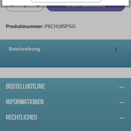
Produkt Anzahl: Gib den gewünschten Wert e
In den Warenkorb
Produktnummer:
P6CH185PSG
Beschreibung
BESTELLHOTLINE
INFORMATIONEN
RECHTLICHES