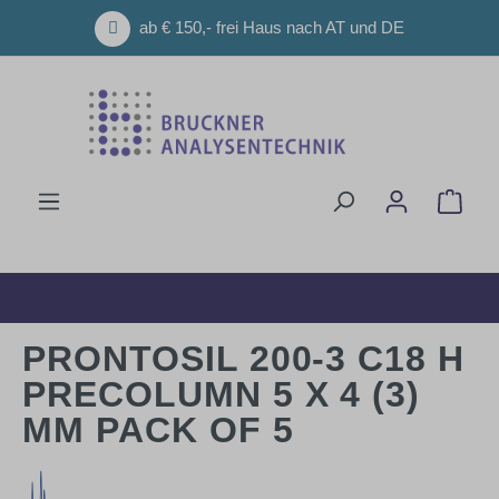
Zum Hauptinhalt springen
ab € 150,- frei Haus nach AT und DE
Ware
PRONTOSIL 200-3 C18 H
PRECOLUMN 5 X 4 (3)
MM PACK OF 5