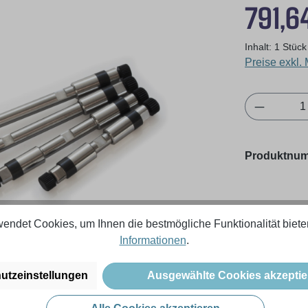
Regulärer Pr
791,6
Inhalt:
1 Stück
Preise exkl.
Produkt 
Produktnu
endet Cookies, um Ihnen die bestmögliche Funktionalität biete
Informationen
.
utzeinstellungen
Ausgewählte Cookies akzeptie