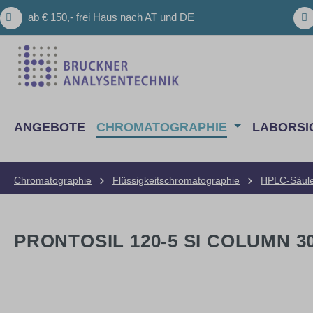
m Hauptinhalt springen
Zur Suche springen
Zur Hauptnavigation springen
ab € 150,- frei Haus nach AT und DE
ANGEBOTE
CHROMATOGRAPHIE
LABORSI
Chromatographie
Flüssigkeitschromatographie
HPLC-Säul
PRONTOSIL 120-5 SI COLUMN 