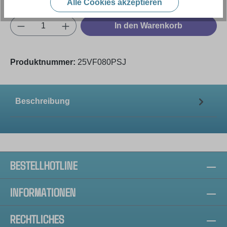
Alle Cookies akzeptieren
Produkt Anzahl: Gib den gewünschten Wert e
In den Warenkorb
Produktnummer:
25VF080PSJ
Beschreibung
BESTELLHOTLINE
INFORMATIONEN
RECHTLICHES