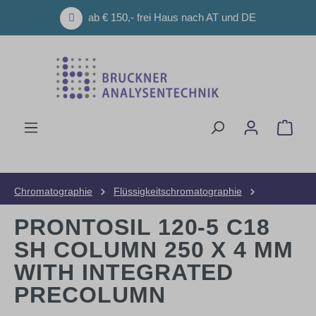
Zum Hauptinhalt springen
ab € 150,- frei Haus nach AT und DE
Ware
Chromatographie
Flüssigkeitschromatographie
HPLC-Säulen
Analytische Säulen
PRONTOSIL 120-5 C18
SH COLUMN 250 X 4 MM
WITH INTEGRATED
PRECOLUMN