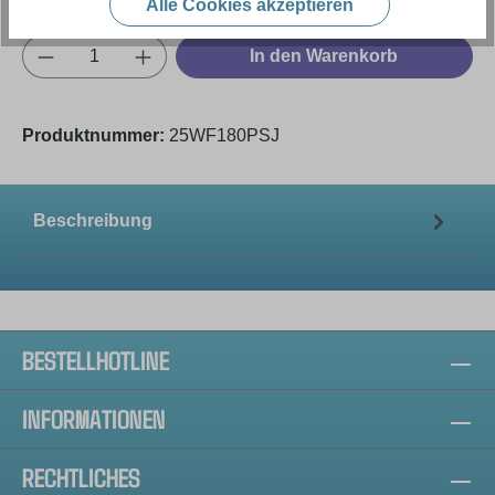
Alle Cookies akzeptieren
Produkt Anzahl: Gib den gewünschten Wert e
In den Warenkorb
Produktnummer:
25WF180PSJ
Beschreibung
BESTELLHOTLINE
INFORMATIONEN
RECHTLICHES