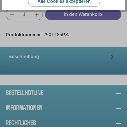
Alle Cookies akzeptieren
Produkt Anzahl: Gib den gewünschten Wert e
In den Warenkorb
Produktnummer:
25XF185PSJ
Beschreibung
BESTELLHOTLINE
INFORMATIONEN
RECHTLICHES