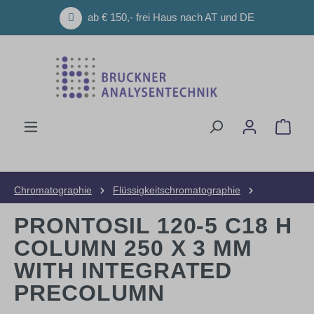
Zum Hauptinhalt springen
ab € 150,- frei Haus nach AT und DE
Ware
Chromatographie
Flüssigkeitschromatographie
HPLC-Säulen
Analytische Säulen
PRONTOSIL 120-5 C18 H
COLUMN 250 X 3 MM
WITH INTEGRATED
PRECOLUMN