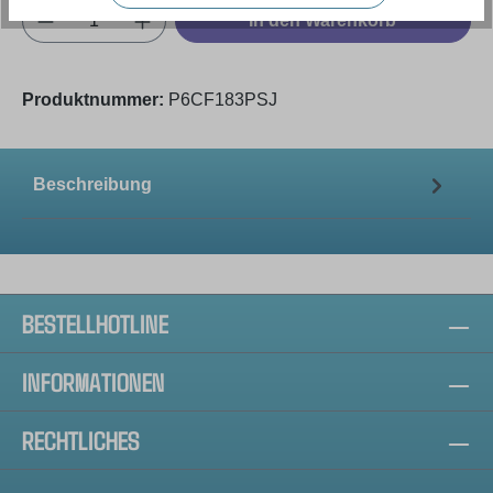
Produkt Anzahl: Gib den gewünschten Wert e
In den Warenkorb
Produktnummer:
P6CF183PSJ
Beschreibung
BESTELLHOTLINE
INFORMATIONEN
RECHTLICHES