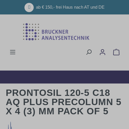
Zum Hauptinhalt springen
ab € 150,- frei Haus nach AT und DE
Ware
PRONTOSIL 120-5 C18
AQ PLUS PRECOLUMN 5
X 4 (3) MM PACK OF 5