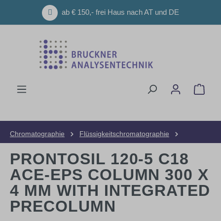
Zum Hauptinhalt springen
ab € 150,- frei Haus nach AT und DE
Ware
Chromatographie
Flüssigkeitschromatographie
HPLC-Säulen
Analytische Säulen
PRONTOSIL 120-5 C18
ACE-EPS COLUMN 300 X
4 MM WITH INTEGRATED
PRECOLUMN