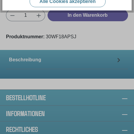
Alle Cookies akzeptieren
Produkt Anzahl: Gib den gewünschten Wert e
In den Warenkorb
Produktnummer:
30WF18APSJ
Beschreibung
BESTELLHOTLINE
INFORMATIONEN
RECHTLICHES