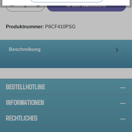
Produkt Anzahl: Gib den gewünschten Wert e
In den Warenkorb
Produktnummer:
P6CF410PSG
Beschreibung
BESTELLHOTLINE
INFORMATIONEN
RECHTLICHES