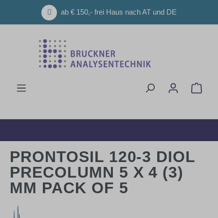
Zum Hauptinhalt springen
ab € 150,- frei Haus nach AT und DE
Ware
PRONTOSIL 120-3 DIOL
PRECOLUMN 5 X 4 (3)
MM PACK OF 5