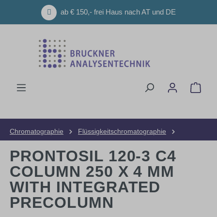
Zum Hauptinhalt springen
ab € 150,- frei Haus nach AT und DE
Ware
Chromatographie
Flüssigkeitschromatographie
HPLC-Säulen
Analytische Säulen
PRONTOSIL 120-3 C4
COLUMN 250 X 4 MM
WITH INTEGRATED
PRECOLUMN