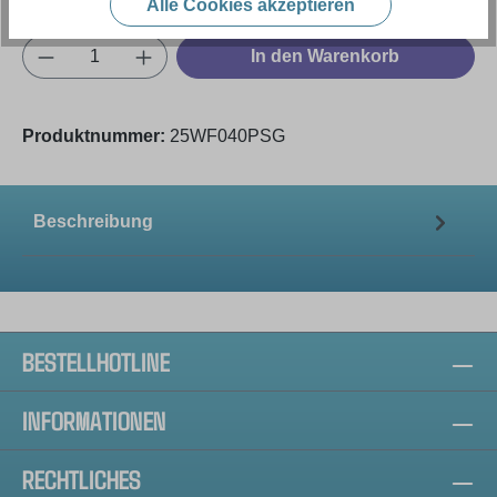
Alle Cookies akzeptieren
Produkt Anzahl: Gib den gewünschten Wert e
In den Warenkorb
Produktnummer:
25WF040PSG
Beschreibung
BESTELLHOTLINE
INFORMATIONEN
RECHTLICHES