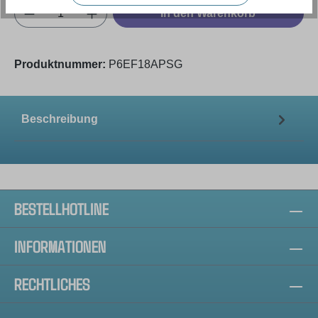
Produkt Anzahl: Gib den gewünschten Wert e
In den Warenkorb
Produktnummer:
P6EF18APSG
Beschreibung
BESTELLHOTLINE
INFORMATIONEN
RECHTLICHES