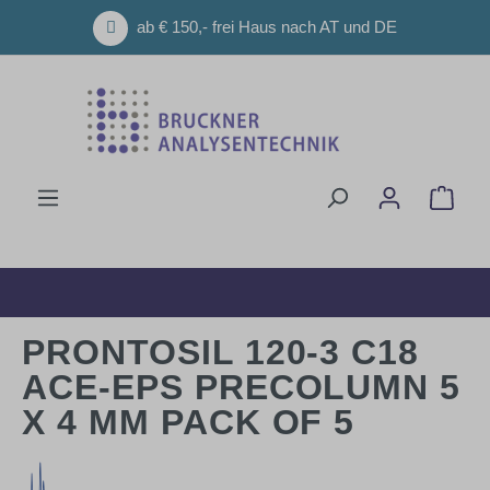
Zum Hauptinhalt springen
ab € 150,- frei Haus nach AT und DE
Ware
PRONTOSIL 120-3 C18
ACE-EPS PRECOLUMN 5
X 4 MM PACK OF 5