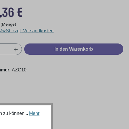
eis:
,36 €
 (Menge)
 MwSt. zzgl. Versandkosten
Anzahl: Gib den gewünschten Wert ein oder
In den Warenkorb
mmer:
AZG10
n zu können...
Mehr