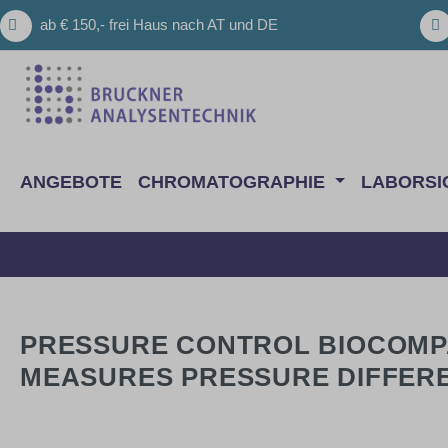
m Hauptinhalt springen
Zur Suche springen
Zur Hauptnavigation springen
ab € 150,- frei Haus nach AT und DE
ANGEBOTE
CHROMATOGRAPHIE
LABORSI
PRESSURE CONTROL BIOCOMP
MEASURES PRESSURE DIFFERENC