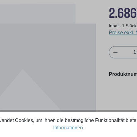
Regulärer Pr
2.686
Inhalt:
1 Stück
Preise exkl.
Produkt 
Produktnu
endet Cookies, um Ihnen die bestmögliche Funktionalität biete
Informationen
.