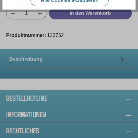
Alle Cookies akzeptieren
Produkt Anzahl: Gib den gewünschten Wert e
In den Warenkorb
Produktnummer:
123732
Beschreibung
BESTELLHOTLINE
INFORMATIONEN
RECHTLICHES