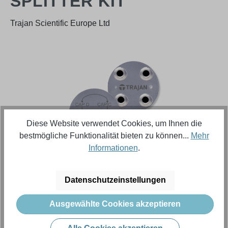
SPLITTER KIT
Trajan Scientific Europe Ltd
Bildergalerie überspringen
Diese Website verwendet Cookies, um Ihnen die
bestmögliche Funktionalität bieten zu können...
Mehr
Informationen
.
Regulärer Preis:
800,99 €
Datenschutzeinstellungen
Ausgewählte Cookies akzeptieren
Inhalt:
1 Stück (Menge)
Preise exkl. MwSt. zzgl. Versandkosten