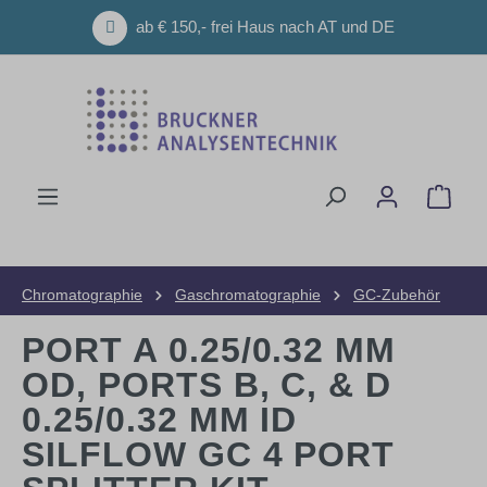
Zum Hauptinhalt springen
ab € 150,- frei Haus nach AT und DE
Ware
Chromatographie
Gaschromatographie
GC-Zubehör
Kits & Tools für die Wartung
PORT A 0.25/0.32 MM
OD, PORTS B, C, & D
0.25/0.32 MM ID
SILFLOW GC 4 PORT