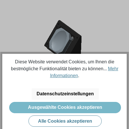
Bildergalerie überspringen
Diese Website verwendet Cookies, um Ihnen die
bestmögliche Funktionalität bieten zu können...
Mehr
Informationen
.
Regulärer Preis:
2.981,82 €
Datenschutzeinstellungen
Inhalt:
1 Stück (Menge)
Preise exkl. MwSt. zzgl. Versandkosten
Ausgewählte Cookies akzeptieren
Alle Cookies akzeptieren
Produkt Anzahl: Gib den gewünschten Wert e
In den Warenkorb