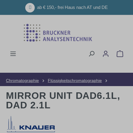
Zum Hauptinhalt springen
ab € 150,- frei Haus nach AT und DE
Ware
Chromatographie
Flüssigkeitschromatographie
HPLC-Geräte
Zubehör und Ersatzteile
MIRROR UNIT DAD6.1L,
DAD 2.1L