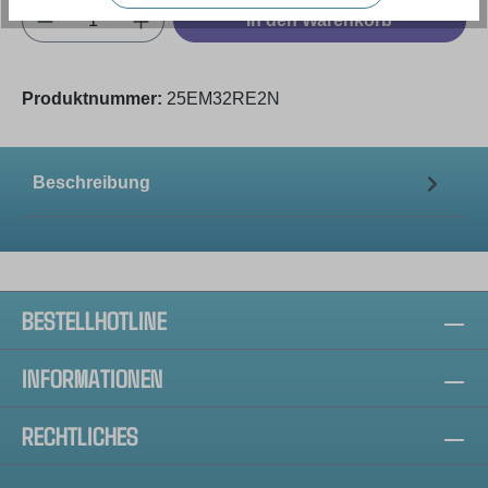
Produkt Anzahl: Gib den gewünschten Wert e
In den Warenkorb
Produktnummer:
25EM32RE2N
Beschreibung
BESTELLHOTLINE
INFORMATIONEN
RECHTLICHES