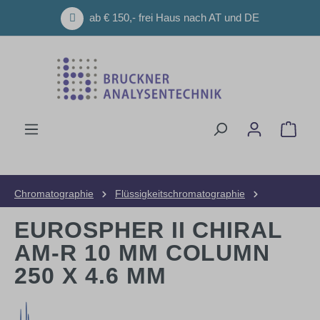
Zum Hauptinhalt springen
ab € 150,- frei Haus nach AT und DE
Ware
Chromatographie
Flüssigkeitschromatographie
HPLC-Säulen
Analytische Säulen
EUROSPHER II CHIRAL
AM-R 10 ΜM COLUMN
250 X 4.6 MM