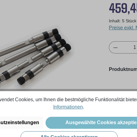
Regulärer Pr
459,4
Inhalt:
5 Stüc
Preise exkl.
Produkt 
Produktnu
endet Cookies, um Ihnen die bestmögliche Funktionalität biete
Informationen
.
utzeinstellungen
Ausgewählte Cookies akzeptie