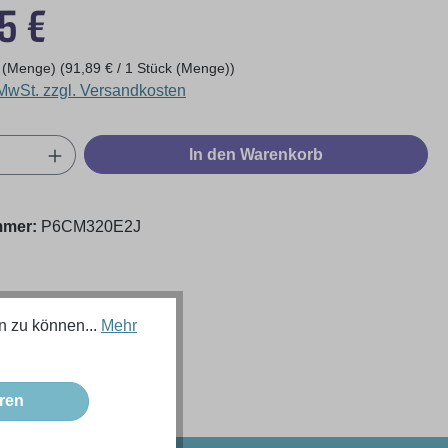
eis:
5 €
k (Menge)
(91,89 € / 1 Stück (Menge))
 MwSt. zzgl. Versandkosten
Anzahl: Gib den gewünschten Wert ein oder
In den Warenkorb
mmer:
P6CM320E2J
n zu können...
Mehr
ren