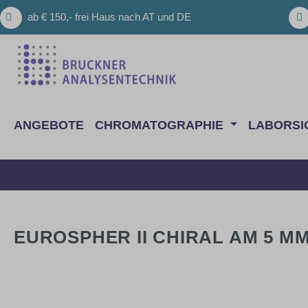
m Hauptinhalt springen
Zur Suche springen
Zur Hauptnavigation springen
ab € 150,- frei Haus nach AT und DE
ANGEBOTE
CHROMATOGRAPHIE
LABORSI
EUROSPHER II CHIRAL AM 5 ΜM