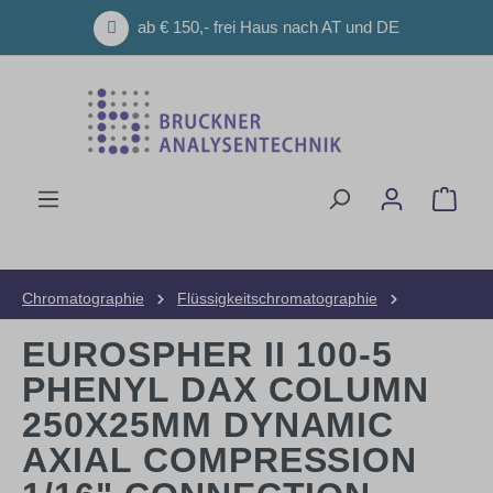
Zum Hauptinhalt springen
ab € 150,- frei Haus nach AT und DE
Ware
Chromatographie
Flüssigkeitschromatographie
HPLC-Säulen
Präparative Säulen
EUROSPHER II 100-5
PHENYL DAX COLUMN
250X25MM DYNAMIC
AXIAL COMPRESSION