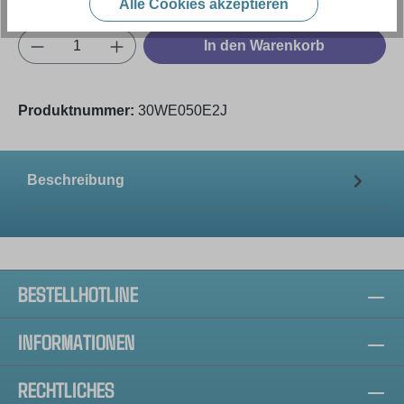
Alle Cookies akzeptieren
Produkt Anzahl: Gib den gewünschten Wert e
In den Warenkorb
Produktnummer:
30WE050E2J
Beschreibung
BESTELLHOTLINE
INFORMATIONEN
RECHTLICHES