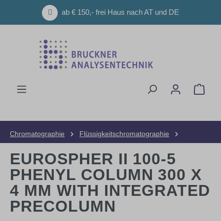
Zum Hauptinhalt springen
ab € 150,- frei Haus nach AT und DE
Ware
Chromatographie
Flüssigkeitschromatographie
HPLC-Säulen
Analytische Säulen
EUROSPHER II 100-5
PHENYL COLUMN 300 X
4 MM WITH INTEGRATED
PRECOLUMN