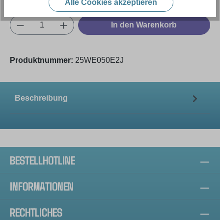
Alle Cookies akzeptieren
Produkt Anzahl: Gib den gewünschten Wert e
In den Warenkorb
Produktnummer:
25WE050E2J
Beschreibung
BESTELLHOTLINE
INFORMATIONEN
RECHTLICHES