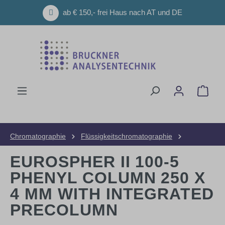
Zum Hauptinhalt springen
ab € 150,- frei Haus nach AT und DE
Ware
Chromatographie
Flüssigkeitschromatographie
HPLC-Säulen
Analytische Säulen
EUROSPHER II 100-5
PHENYL COLUMN 250 X
4 MM WITH INTEGRATED
PRECOLUMN