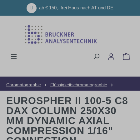
Zum Hauptinhalt springen
ab € 150,- frei Haus nach AT und DE
Ware
Chromatographie
Flüssigkeitschromatographie
HPLC-Säulen
Präparative Säulen
EUROSPHER II 100-5 C8
DAX COLUMN 250X30
MM DYNAMIC AXIAL
COMPRESSION 1/16"