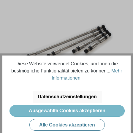
Bildergalerie überspringen
Diese Website verwendet Cookies, um Ihnen die
bestmögliche Funktionalität bieten zu können...
Mehr
Informationen
.
Regulärer Preis:
917,64 €
Datenschutzeinstellungen
Inhalt:
1 Stück (Menge)
Preise exkl. MwSt. zzgl. Versandkosten
Ausgewählte Cookies akzeptieren
Alle Cookies akzeptieren
Produkt Anzahl: Gib den gewünschten Wert e
In den Warenkorb