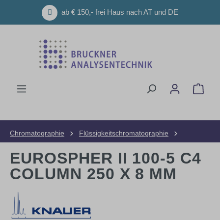
Zum Hauptinhalt springen
ab € 150,- frei Haus nach AT und DE
Ware
Chromatographie
Flüssigkeitschromatographie
HPLC-Säulen
Präparative Säulen
EUROSPHER II 100-5 C4
COLUMN 250 X 8 MM