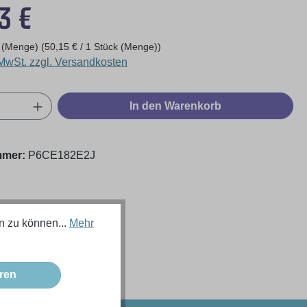
eis:
3 €
k (Menge)
(50,15 € / 1 Stück (Menge))
 MwSt. zzgl. Versandkosten
Anzahl: Gib den gewünschten Wert ein oder
In den Warenkorb
mmer:
P6CE182E2J
n zu können...
Mehr
ren