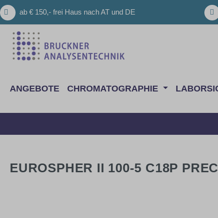
m Hauptinhalt springen
Zur Suche springen
Zur Hauptnavigation springen
ab € 150,- frei Haus nach AT und DE
ANGEBOTE
CHROMATOGRAPHIE
LABORSI
EUROSPHER II 100-5 C18P PREC