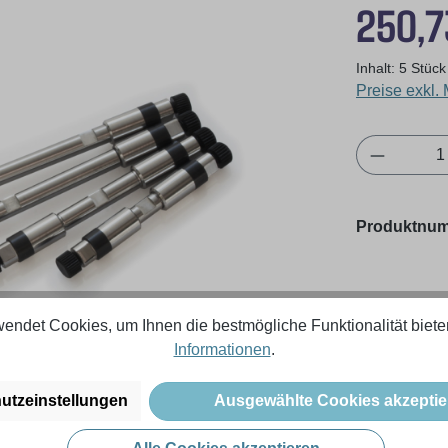
Regulärer Pr
250,7
Inhalt:
5 Stüc
Preise exkl.
Produkt 
Produktnu
endet Cookies, um Ihnen die bestmögliche Funktionalität biete
Informationen
.
utzeinstellungen
Ausgewählte Cookies akzeptie