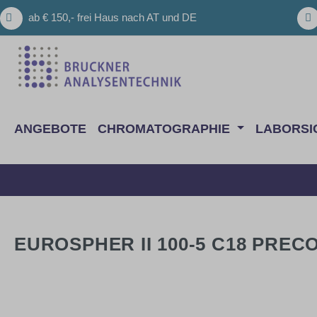
m Hauptinhalt springen
Zur Suche springen
Zur Hauptnavigation springen
ab € 150,- frei Haus nach AT und DE
ANGEBOTE
CHROMATOGRAPHIE
LABORSI
EUROSPHER II 100-5 C18 PRECO