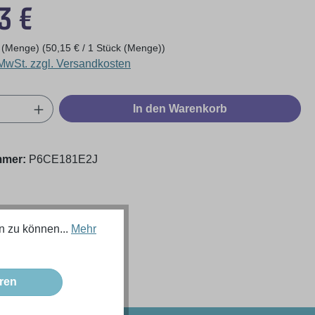
eis:
3 €
k (Menge)
(50,15 € / 1 Stück (Menge))
 MwSt. zzgl. Versandkosten
Anzahl: Gib den gewünschten Wert ein oder
In den Warenkorb
mmer:
P6CE181E2J
n zu können...
Mehr
ren