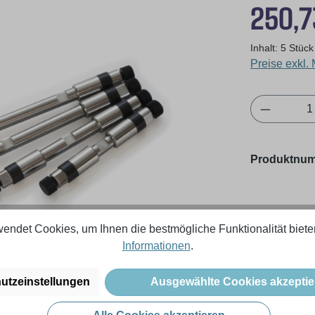
Regulärer Pr
250,7
Inhalt:
5 Stüc
Preise exkl.
Produkt 
Produktnu
endet Cookies, um Ihnen die bestmögliche Funktionalität biete
Informationen
.
utzeinstellungen
Ausgewählte Cookies akzeptie