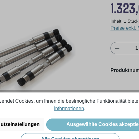
Regulärer Pr
1.323
Inhalt:
1 Stück
Preise exkl.
Produkt 
Produktnu
endet Cookies, um Ihnen die bestmögliche Funktionalität biete
Informationen
.
utzeinstellungen
Ausgewählte Cookies akzeptie