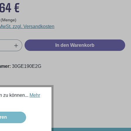
eis:
,64 €
 (Menge)
 MwSt. zzgl. Versandkosten
Anzahl: Gib den gewünschten Wert ein oder
In den Warenkorb
mmer:
30GE190E2G
n zu können...
Mehr
ren