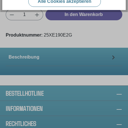
Alle Cookies akzeptieren
Produkt Anzahl: Gib den gewünschten Wert e
In den Warenkorb
Produktnummer:
25XE190E2G
Beschreibung
BESTELLHOTLINE
INFORMATIONEN
RECHTLICHES