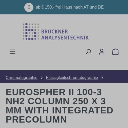
Zum Hauptinhalt springen
ab € 150,- frei Haus nach AT und DE
Ware
Chromatographie
Flüssigkeitschromatographie
HPLC-Säulen
Analytische Säulen
EUROSPHER II 100-3
NH2 COLUMN 250 X 3
MM WITH INTEGRATED
PRECOLUMN