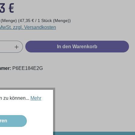
eis:
3 €
k (Menge)
(47,35 € / 1 Stück (Menge))
 MwSt. zzgl. Versandkosten
Anzahl: Gib den gewünschten Wert ein oder
In den Warenkorb
mmer:
P6EE184E2G
n zu können...
Mehr
ren