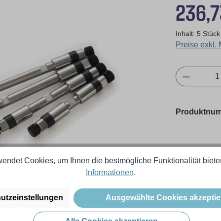
Regulärer Pr
236,7
Inhalt:
5 Stüc
Preise exkl.
Produkt 
Produktnu
endet Cookies, um Ihnen die bestmögliche Funktionalität biete
Informationen
.
utzeinstellungen
Ausgewählte Cookies akzeptie