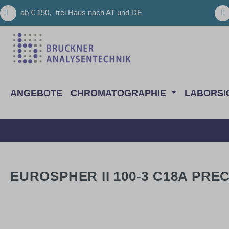
m Hauptinhalt springen
Zur Suche springen
Zur Hauptnavigation springen
ab € 150,- frei Haus nach AT und DE
ANGEBOTE
CHROMATOGRAPHIE
LABORSI
EUROSPHER II 100-3 C18A PRE