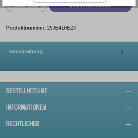
Produkt Anzahl: Gib den gewünschten Wert e
In den Warenkorb
Produktnummer:
25JE410E2X
Beschreibung
BESTELLHOTLINE
INFORMATIONEN
RECHTLICHES