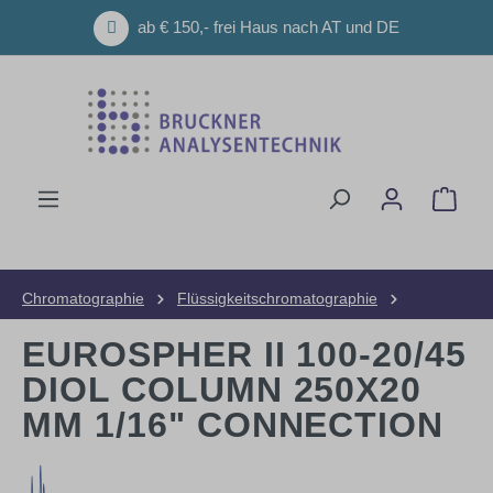
Zum Hauptinhalt springen
ab € 150,- frei Haus nach AT und DE
Ware
Chromatographie
Flüssigkeitschromatographie
HPLC-Säulen
Präparative Säulen
EUROSPHER II 100-20/45
DIOL COLUMN 250X20
MM 1/16" CONNECTION