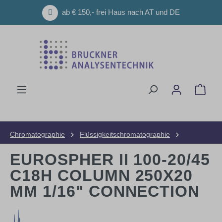
Zum Hauptinhalt springen
ab € 150,- frei Haus nach AT und DE
Ware
Chromatographie
Flüssigkeitschromatographie
HPLC-Säulen
Präparative Säulen
EUROSPHER II 100-20/45
C18H COLUMN 250X20
MM 1/16" CONNECTION