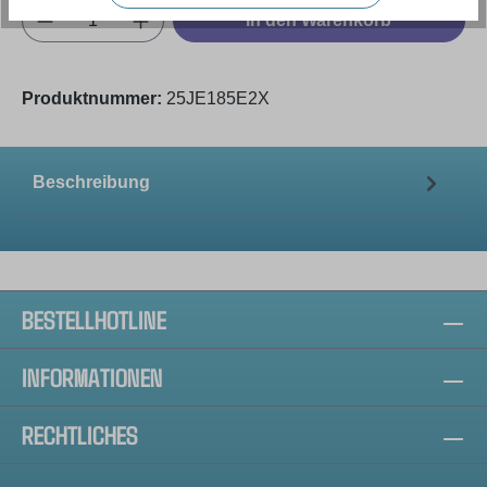
Produkt Anzahl: Gib den gewünschten Wert e
In den Warenkorb
Produktnummer:
25JE185E2X
Beschreibung
BESTELLHOTLINE
INFORMATIONEN
RECHTLICHES