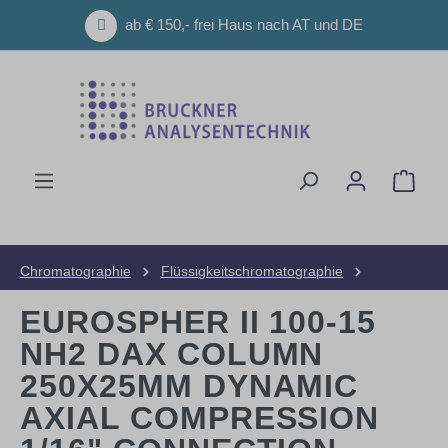
Zum Hauptinhalt springen
ab € 150,- frei Haus nach AT und DE
Ware
Chromatographie
Flüssigkeitschromatographie
HPLC-Säulen
Präparative Säulen
EUROSPHER II 100-15
NH2 DAX COLUMN
250X25MM DYNAMIC
AXIAL COMPRESSION