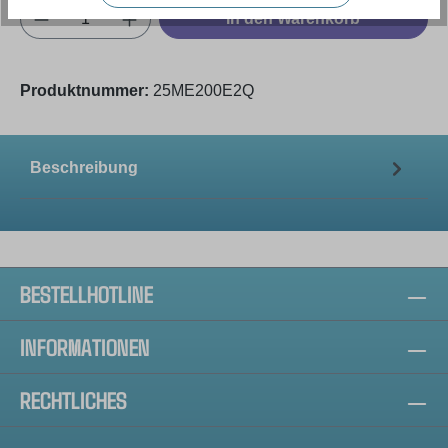
Produkt Anzahl: Gib den gewünschten Wert e
In den Warenkorb
Produktnummer:
25ME200E2Q
Beschreibung
BESTELLHOTLINE
INFORMATIONEN
RECHTLICHES