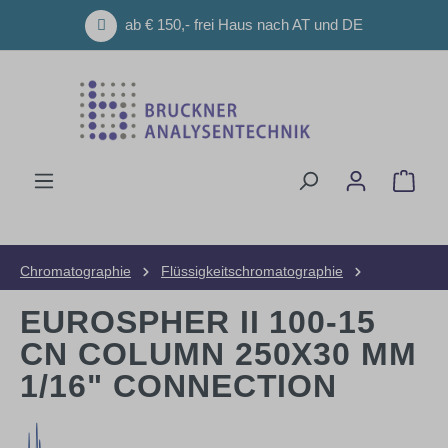
Zum Hauptinhalt springen
ab € 150,- frei Haus nach AT und DE
Ware
Chromatographie
Flüssigkeitschromatographie
HPLC-Säulen
Präparative Säulen
EUROSPHER II 100-15
CN COLUMN 250X30 MM
1/16" CONNECTION