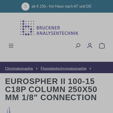
Zum Hauptinhalt springen
ab € 150,- frei Haus nach AT und DE
Ware
Chromatographie
Flüssigkeitschromatographie
HPLC-Säulen
Präparative Säulen
EUROSPHER II 100-15
C18P COLUMN 250X50
MM 1/8" CONNECTION