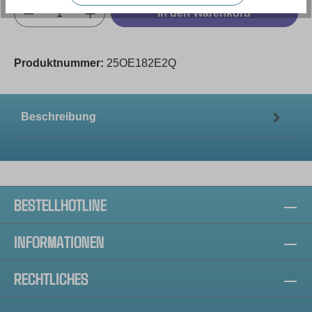
Produkt Anzahl: Gib den gewünschten Wert e
In den Warenkorb
Produktnummer:
25OE182E2Q
Beschreibung
BESTELLHOTLINE
INFORMATIONEN
RECHTLICHES