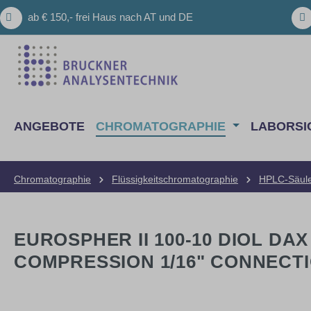
m Hauptinhalt springen
Zur Suche springen
Zur Hauptnavigation springen
ab € 150,- frei Haus nach AT und DE
ANGEBOTE
CHROMATOGRAPHIE
LABORSI
Chromatographie
Flüssigkeitschromatographie
HPLC-Säul
EUROSPHER II 100-10 DIOL DA
COMPRESSION 1/16" CONNECT