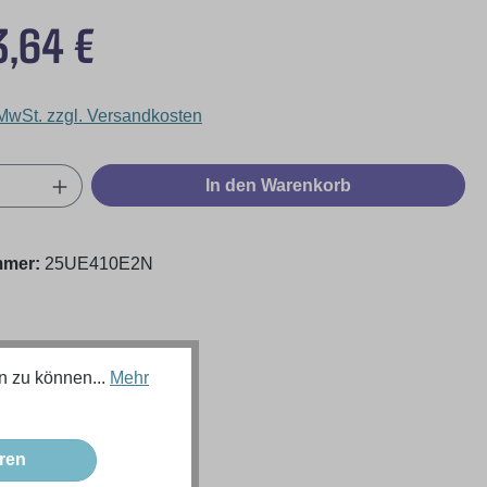
eis:
3,64 €
 MwSt. zzgl. Versandkosten
Anzahl: Gib den gewünschten Wert ein oder
In den Warenkorb
mmer:
25UE410E2N
n zu können...
Mehr
ren