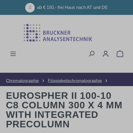
Zum Hauptinhalt springen
ab € 150,- frei Haus nach AT und DE
Ware
Chromatographie
Flüssigkeitschromatographie
HPLC-Säulen
Analytische Säulen
EUROSPHER II 100-10
C8 COLUMN 300 X 4 MM
WITH INTEGRATED
PRECOLUMN