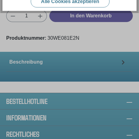
Alle Cookies akzeptieren
Produkt Anzahl: Gib den gewünschten Wert e
In den Warenkorb
Produktnummer:
30WE081E2N
Beschreibung
BESTELLHOTLINE
INFORMATIONEN
RECHTLICHES