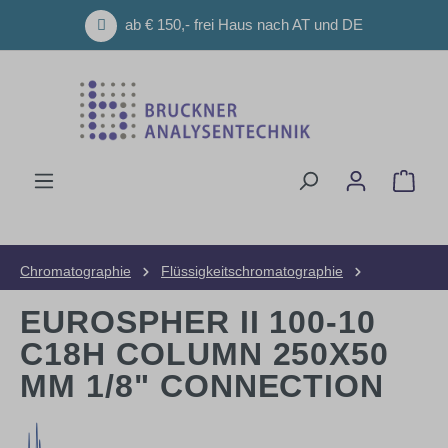
Zum Hauptinhalt springen
ab € 150,- frei Haus nach AT und DE
Ware
Chromatographie
Flüssigkeitschromatographie
HPLC-Säulen
Präparative Säulen
EUROSPHER II 100-10
C18H COLUMN 250X50
MM 1/8" CONNECTION