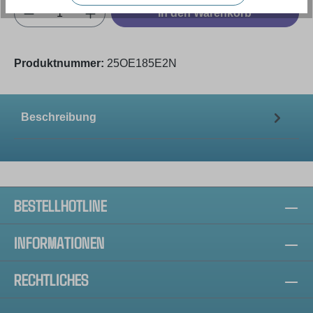
Produkt Anzahl: Gib den gewünschten Wert e
In den Warenkorb
Produktnummer:
25OE185E2N
Beschreibung
BESTELLHOTLINE
INFORMATIONEN
RECHTLICHES