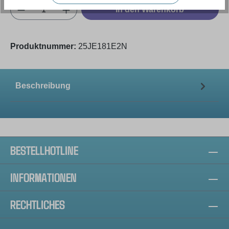
Produkt Anzahl: Gib den gewünschten Wert e
In den Warenkorb
Produktnummer:
25JE181E2N
Beschreibung
BESTELLHOTLINE
INFORMATIONEN
RECHTLICHES