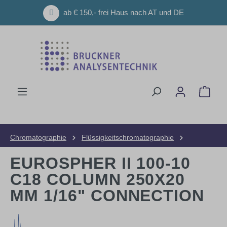
Zum Hauptinhalt springen
ab € 150,- frei Haus nach AT und DE
Ware
Chromatographie
Flüssigkeitschromatographie
HPLC-Säulen
Präparative Säulen
EUROSPHER II 100-10
C18 COLUMN 250X20
MM 1/16" CONNECTION