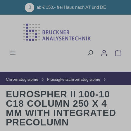
Zum Hauptinhalt springen
ab € 150,- frei Haus nach AT und DE
Ware
Chromatographie
Flüssigkeitschromatographie
HPLC-Säulen
Analytische Säulen
EUROSPHER II 100-10
C18 COLUMN 250 X 4
MM WITH INTEGRATED
PRECOLUMN