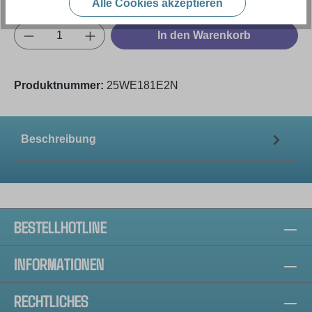
Alle Cookies akzeptieren
Produkt Anzahl: Gib den gewünschten Wert e
In den Warenkorb
Produktnummer:
25WE181E2N
Beschreibung
BESTELLHOTLINE
INFORMATIONEN
RECHTLICHES