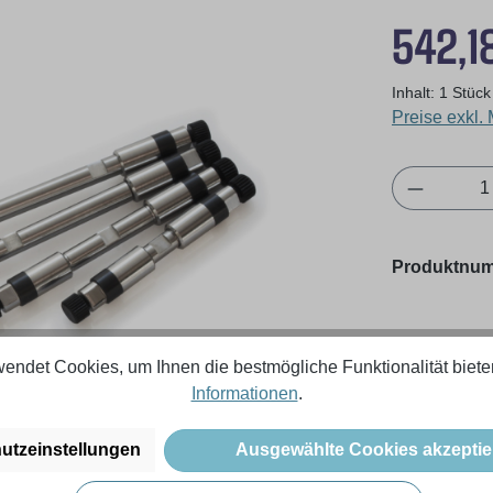
Regulärer Pr
542,1
Inhalt:
1 Stück
Preise exkl.
Produkt 
Produktnu
endet Cookies, um Ihnen die bestmögliche Funktionalität biete
Informationen
.
utzeinstellungen
Ausgewählte Cookies akzeptie