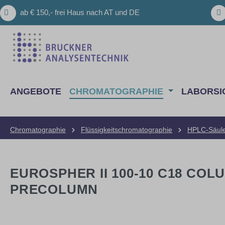
m Hauptinhalt springen
Zur Suche springen
Zur Hauptnavigation springen
ab € 150,- frei Haus nach AT und DE
ANGEBOTE
CHROMATOGRAPHIE
LABORSI
Chromatographie
Flüssigkeitschromatographie
HPLC-Säul
EUROSPHER II 100-10 C18 COL
PRECOLUMN