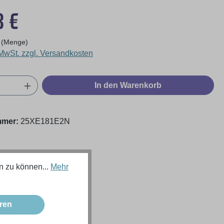
eis:
8 €
 (Menge)
 MwSt. zzgl. Versandkosten
Anzahl: Gib den gewünschten Wert ein oder
In den Warenkorb
mmer:
25XE181E2N
n zu können...
Mehr
ren