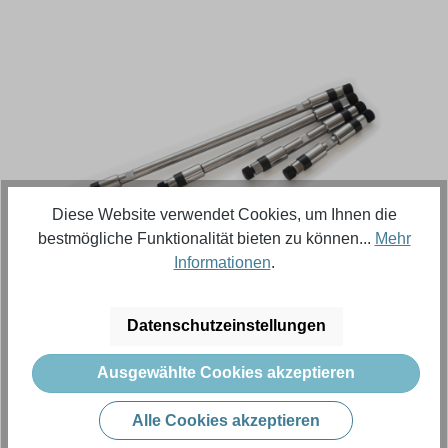
Bildergalerie überspringen
Diese Website verwendet Cookies, um Ihnen die
bestmögliche Funktionalität bieten zu können...
Mehr
Informationen
.
Regulärer Preis:
1.374,55 €
Datenschutzeinstellungen
Inhalt:
1 Stück (Menge)
Preise exkl. MwSt. zzgl. Versandkosten
Ausgewählte Cookies akzeptieren
Alle Cookies akzeptieren
Produkt Anzahl: Gib den gewünschten Wert e
In den Warenkorb