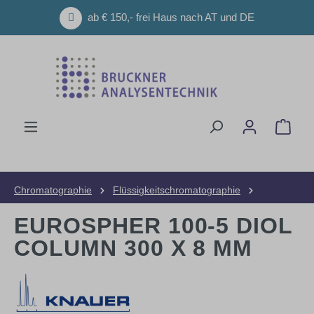
Zum Hauptinhalt springen
ab € 150,- frei Haus nach AT und DE
Ware
Chromatographie
Flüssigkeitschromatographie
HPLC-Säulen
Präparative Säulen
EUROSPHER 100-5 DIOL
COLUMN 300 X 8 MM