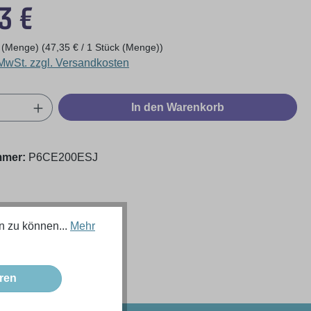
eis:
3 €
k (Menge)
(47,35 € / 1 Stück (Menge))
 MwSt. zzgl. Versandkosten
Anzahl: Gib den gewünschten Wert ein oder
In den Warenkorb
mmer:
P6CE200ESJ
n zu können...
Mehr
ren