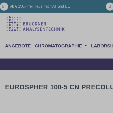
m Hauptinhalt springen
Zur Suche springen
Zur Hauptnavigation springen
ab € 150,- frei Haus nach AT und DE
ANGEBOTE
CHROMATOGRAPHIE
LABORSI
EUROSPHER 100-5 CN PRECOLUM