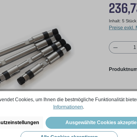
Regulärer Pr
236,7
Inhalt:
5 Stüc
Preise exkl.
Produkt 
Produktnu
endet Cookies, um Ihnen die bestmögliche Funktionalität biete
Informationen
.
utzeinstellungen
Ausgewählte Cookies akzeptie