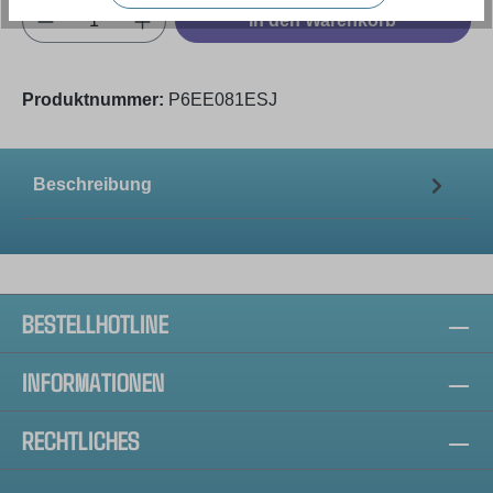
Produkt Anzahl: Gib den gewünschten Wert e
In den Warenkorb
Produktnummer:
P6EE081ESJ
Beschreibung
BESTELLHOTLINE
INFORMATIONEN
RECHTLICHES