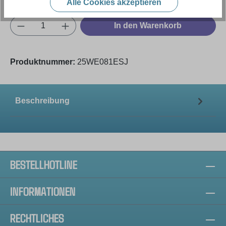
Alle Cookies akzeptieren
Produkt Anzahl: Gib den gewünschten Wert e
In den Warenkorb
Produktnummer:
25WE081ESJ
Beschreibung
BESTELLHOTLINE
INFORMATIONEN
RECHTLICHES