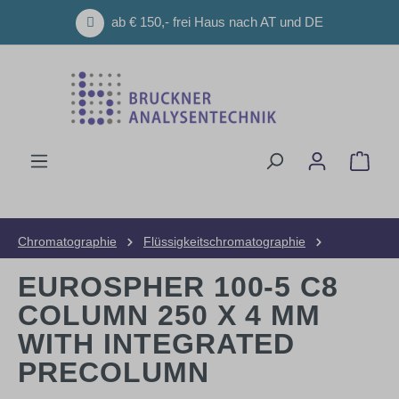
Zum Hauptinhalt springen
ab € 150,- frei Haus nach AT und DE
Ware
Chromatographie
Flüssigkeitschromatographie
HPLC-Säulen
Analytische Säulen
EUROSPHER 100-5 C8
COLUMN 250 X 4 MM
WITH INTEGRATED
PRECOLUMN