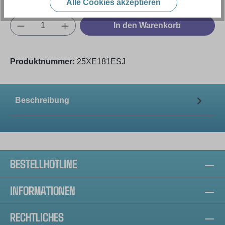
Alle Cookies akzeptieren
Produkt Anzahl: Gib den gewünschten Wert e
In den Warenkorb
Produktnummer:
25XE181ESJ
Beschreibung
BESTELLHOTLINE
INFORMATIONEN
RECHTLICHES