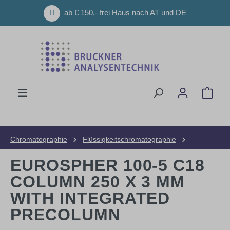
Zum Hauptinhalt springen
ab € 150,- frei Haus nach AT und DE
Ware
Chromatographie
Flüssigkeitschromatographie
HPLC-Säulen
Analytische Säulen
EUROSPHER 100-5 C18
COLUMN 250 X 3 MM
WITH INTEGRATED
PRECOLUMN